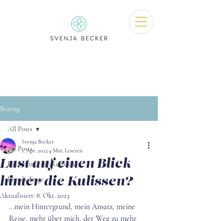
Beitrag
All Posts
Svenja Becker
All Posts
1. Apr. 2022
4 Min. Lesezeit
Lust auf einen Blick
Blick hinter die Kulissen
hinter die Kulissen?
Impuls-Frage
Aktualisiert:
8. Okt. 2023
…mein Hintergrund, mein Ansatz, meine 
Reise, mehr über mich, der Weg zu mehr 