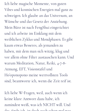
Ich liebe magische Momente, von guten 
Vibes und kosmischen Energien mal ganz zu 
schweigen. Ich glaube an das Universum, an 
Wünsche und das Gesetz der Anziehung. 
Mein Büro ist nach FengShui eingerichtet 
und ich arbeite im Einklang mit dem 
weiblichen Zyklus und Mondphasen. Es gibt 
kaum etwas Besseres, als jemanden zu 
haben, mit dem man sich witzig, klug und 
vor allem ohne Filter austauschen kann. Und 
warum Meditation, Natur, Reiki, 4-7-8-
Atmung, EFT, Visionstafel und 
Ho’oponopono meine wertvollsten Tools 
sind, beantworte ich, wenn die Zeit reif ist.
Ich liebe W-Fragen, weil, auch wenn ich 
keine klare Antwort dazu habe, ich 
zumindest weiß, was ich NICHT will. Und 
das, finde ich, ist doch auch schon mal was.