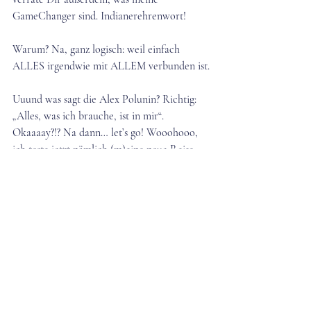
GameChanger sind. Indianerehrenwort!
Warum? Na, ganz logisch: weil einfach 
ALLES irgendwie mit ALLEM verbunden ist.
Uuund was sagt die Alex Polunin? Richtig: 
„Alles, was ich brauche, ist in mir“. 
Okaaaay?!? Na dann… let’s go! Wooohooo, 
ich teste jetzt nämlich (m)eine neue Reise 
mit (fast) ohne SoMe und bin mal ganz 
gespannt, was so Interessantes passiert...?
Und jetzt: MädelsTalk gefällig – (Jungs 
dürfen auch?) YES - Open your mind!
Fakt ist, es sieht oft so aus, als hätten wir 
alles total im Griff. Die Wahrheit ist, wir 
werden, wie alle anderen auch, von 
alltäglichen Fragen gequält. Da ist das 